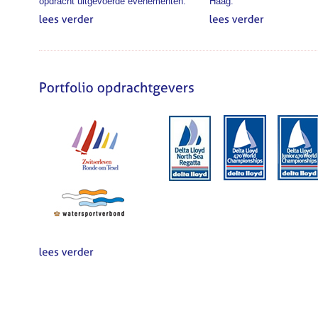
opdracht uitgevoerde evenementen.
Haag.