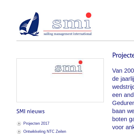
Van 200
de jaarl
wedstrij
een ande
Geduren
baan wed
boten g
Projecten 2017
voor ank
Ontwikkeling NTC Zeilen